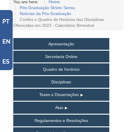
You are here:
Home
Pós-Graduação Stricto Sensu
Notícias da Pós-Graduação
Confira o Quadro de Horários das Disciplinas
PT
Oferecidas em 2023 - Calendário Bimestral
EN
Apresentação
Secretaria Online
ES
Quadro de horários
Disciplinas
Teses e Dissertações
Atas
Regulamentos e Resoluções