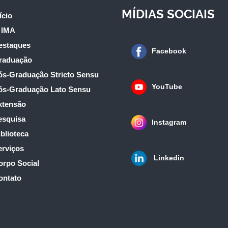
MÍDIAS SOCIAIS
ício
 IMA
estaques
Facebook
raduação
ós-Graduação Stricto Sensu
YouTube
ós-Graduação Lato Sensu
xtensão
esquisa
Instagram
blioteca
erviços
Linkedin
orpo Social
ontato