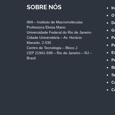
SOBRE NÓS
In
O
IMA – Instituto de Macromoléculas
D
Professora Eloisa Mano
G
Universidade Federal do Rio de Janeiro
Cidade Universitária – Av. Horácio
P
Macedo, 2.030
P
Centro de Tecnologia – Bloco J
E
CEP 21941-598 – Rio de Janeiro – RJ –
Brasil
P
Bi
S
C
C