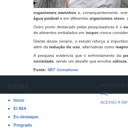
organismos marinhos
e, consequentemente, ent
água potável
e em diferentes
organismos vivos
,
Outro ponto destacado pelas pesquisadoras é o
au
de alimentos embalados em
isopor
cresce conside
Diante desse cenário, o estudo reforça a importân
além da
redução do uso
, alternativas como
reapr
A pesquisa evidencia que o enfrentamento da
po
sociedade
, sendo um desafio que envolve
ciência
Fonte:
SBT Jornalismo
MENU
ACESSO À
FAQ
Inicio
ACESSO À IN
El IMA
En destaque
Pregrado