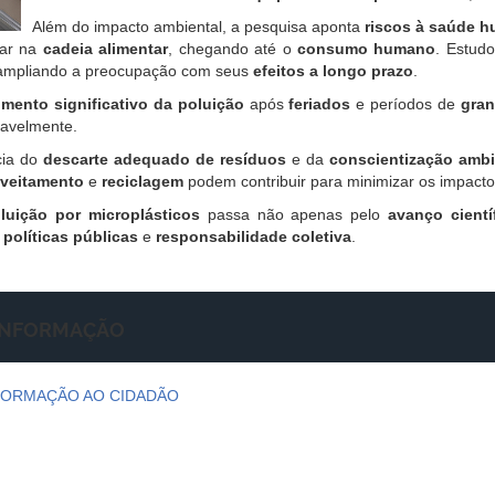
Além do impacto ambiental, a pesquisa aponta
riscos à saúde 
rar na
cadeia alimentar
, chegando até o
consumo humano
. Estudo
 ampliando a preocupação com seus
efeitos a longo prazo
.
mento significativo da poluição
após
feriados
e períodos de
gran
ravelmente.
cia do
descarte adequado de resíduos
e da
conscientização ambi
oveitamento
e
reciclagem
podem contribuir para minimizar os impacto
luição por microplásticos
passa não apenas pelo
avanço cientí
,
políticas públicas
e
responsabilidade coletiva
.
 INFORMAÇÃO
FORMAÇÃO AO CIDADÃO