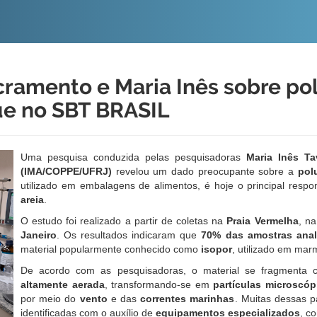
O
CONTEÚDO
ramento e Maria Inês sobre pol
ue no SBT BRASIL
Uma pesquisa conduzida pelas pesquisadoras
Maria Inês T
(IMA/COPPE/UFRJ)
revelou um dado preocupante sobre a
pol
utilizado em embalagens de alimentos, é hoje o principal resp
areia
.
O estudo foi realizado a partir de coletas na
Praia Vermelha
, n
Janeiro
. Os resultados indicaram que
70% das amostras anal
material popularmente conhecido como
isopor
, utilizado em marm
De acordo com as pesquisadoras, o material se fragmenta 
altamente aerada
, transformando-se em
partículas microscóp
por meio do
vento
e das
correntes marinhas
. Muitas dessas p
identificadas com o auxílio de
equipamentos especializados
, c