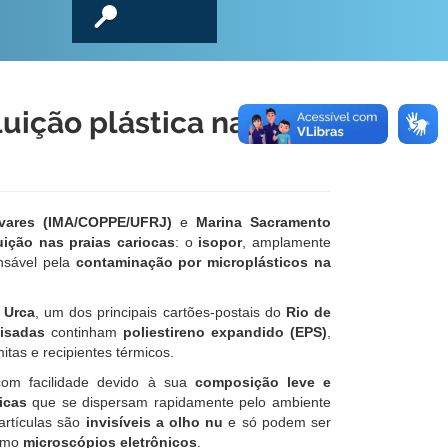
uição plástica nas
avares (IMA/COPPE/UFRJ)
e
Marina Sacramento
uição nas praias cariocas
: o
isopor
, amplamente
onsável pela
contaminação por microplásticos na
a
Urca
, um dos principais cartões-postais do
Rio de
isadas
continham
poliestireno expandido (EPS)
,
itas e recipientes térmicos.
com facilidade devido à sua
composição leve e
icas
que se dispersam rapidamente pelo ambiente
artículas são
invisíveis a olho nu
e só podem ser
omo
microscópios eletrônicos
.