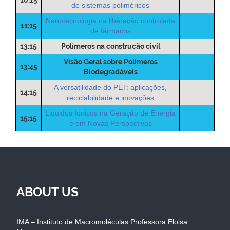
de sistemas poliméricos
Nanotecnologia na liberação controlada
11:15
de fármacos
13:15
Polímeros na construção civil
Visão Geral sobre Polímeros
13:45
Biodegradáveis
A versatilidade do PET: aplicações,
14:15
reciclabilidade e inovações
Liquidos Ionicos na Geração de Energia
15:15
e em Novas Perspectivas
ABOUT US
IMA – Instituto de Macromoléculas Professora Eloisa